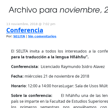
Archivo para
noviembre, 
13 noviembre, 2018 @ 7:02 pm
Conferencia
Por:
SELITA
|
Sin comentarios
El SELITA invita a todos los interesados a la conf
para la traducción a la lengua Hñähñu”.
Conferencista
: Licenciado Raymundo Isidro Alavez
Fecha:
miércoles 21 de noviembre de 2018
Horario
: 12:00 a 14:00 horasLugar: Sala de Usos Múlti
Sobre la conferencia:
El hñähñu una de las lengu
país se imparte en la Facultad de Estudios Superior
los primeros semestres nos apoyábamos con 