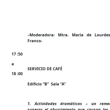
–
Moderadora: Mtra. María de Lourde
Franco-
17 :50
a
SERVICIO DE CAFÉ
18 :00
Edificio “B” Sala “A”
1. Actividades dramáticas – un reme
superar el aburrimiento que causan los 