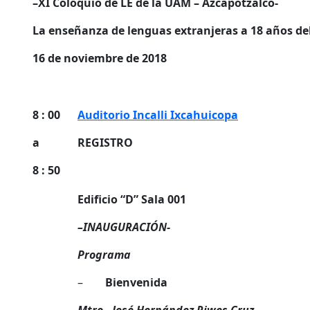
–
XI Coloquio de LE de la UAM – Azcapotzalco-
La enseñanza de lenguas extranjeras a 18 años de
16 de noviembre de 2018
8 : 00
Auditorio Incalli Ixcahuicopa
a
REGISTRO
8 : 50
Edificio “D” Sala 001
–
INAUGURACIÓN-
Programa
–
Bienvenida
Mtro. José Hernández Riwes Cruz