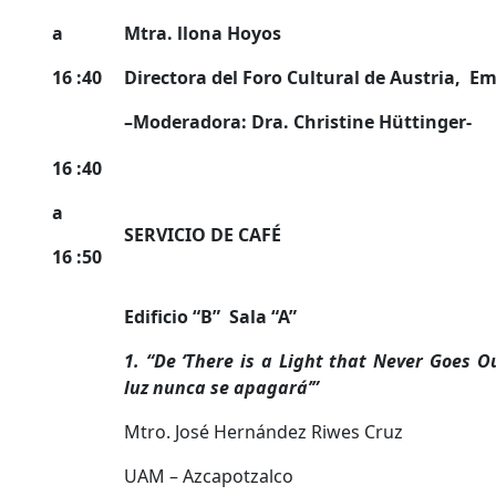
a
Mtra. llona Hoyos
16 :40
Directora del Foro Cultural de Austria, E
–
Moderadora: Dra. Christine Hüttinger-
16 :40
a
SERVICIO DE CAFÉ
16 :50
Edificio “B” Sala “A”
1. “De ‘There is a Light that Never Goes Ou
luz nunca se apagará’”
Mtro. José Hernández Riwes Cruz
UAM – Azcapotzalco