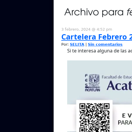
Archivo para
f
3 febrero, 2024 @ 4:52 pm
Cartelera Febrero 
Por:
SELITA
|
Sin comentarios
Si te interesa alguna de las