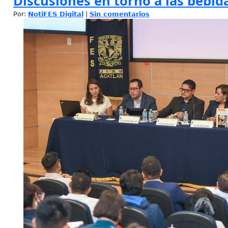
Discusiones en torno a las bebid
Por:
NotiFES Digital
|
Sin comentarios