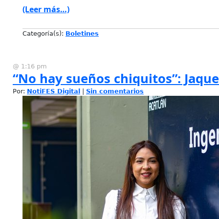
(Leer más…)
Categoría(s):
Boletines
@ 1:16 pm
“No hay sueños chiquitos”: Jaqu
Por:
NotiFES Digital
|
Sin comentarios