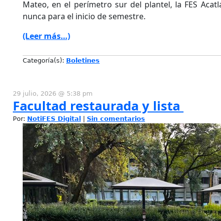
Mateo, en el perímetro sur del plantel, la FES Aca
nunca para el inicio de semestre.
(Leer más…)
Categoría(s):
Boletines
29 julio, 2026 @ 5:38 pm
Facultad restaurada y lista
Por:
NotiFES Digital
|
Sin comentarios