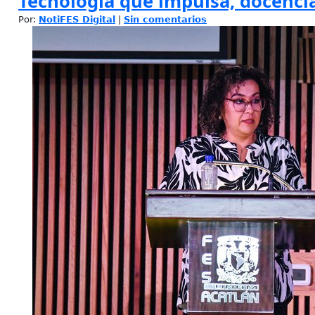
Tecnología que impulsa, docencia
Por:
NotiFES Digital
|
Sin comentarios