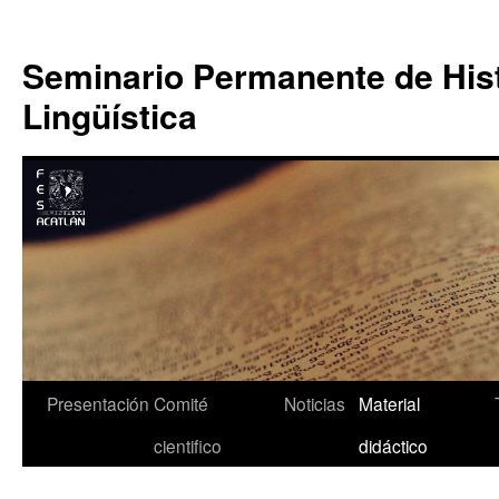
Saltar
al
Seminario Permanente de Hist
contenido
Lingüística
Presentación
Comité
Noticias
Material
cientifico
didáctico