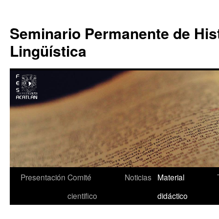
Saltar
al
Seminario Permanente de Hist
contenido
Lingüística
Presentación
Comité
Noticias
Material
cientifico
didáctico