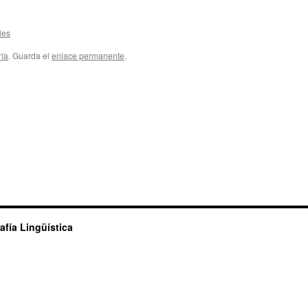
les
ría
. Guarda el
enlace permanente
.
afía Lingüística