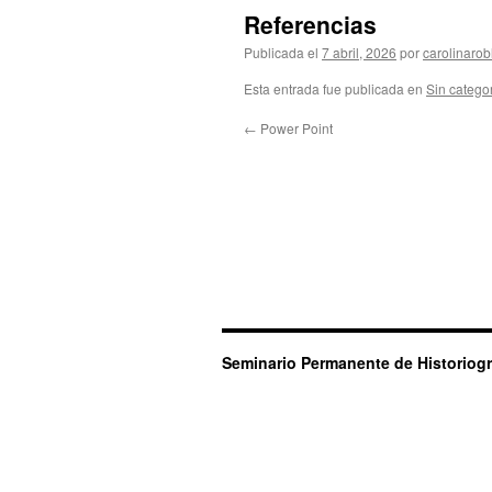
Referencias
Publicada el
7 abril, 2026
por
carolinarob
Esta entrada fue publicada en
Sin catego
←
Power Point
Seminario Permanente de Historiogr