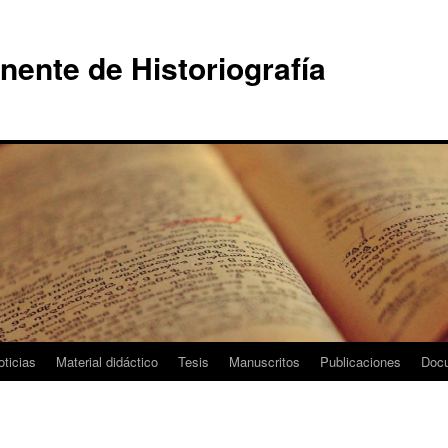
ente de Historiografía
oticias
Material didáctico
Tesis
Manuscritos
Publicaciones
Doc