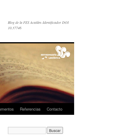
Blog de la FES Acatlán–Identificador DOI
10.37746
umentos
Referencias
Contacto