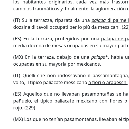
los habitantes originarios, cada vez más trastor
cambios traumáticos y, finalmente, la aglomeración
(IT) Sulla terrazza, riparata da una
palapa
di palme i
dozzina di tavoli occupati per lo più da messicani. (22
(ES) En la terraza, protegidos por una
palapa de p
media docena de mesas ocupadas en su mayor parte 
(MX) En la terraza, debajo de una
palapa
*, había 
ocupadas en su mayoría por mexicanos.
(IT) Quelli che non indossavano il passamontagn
volto, il tipico paliacate messicano
a fiori o arabeschi
(ES) Aquellos que no llevaban pasamontañas se ha
pañuelo, el típico paliacate mexicano
con flores o
rojo. (229)
(MX) Los que no tenían pasamontañas, llevaban el típi