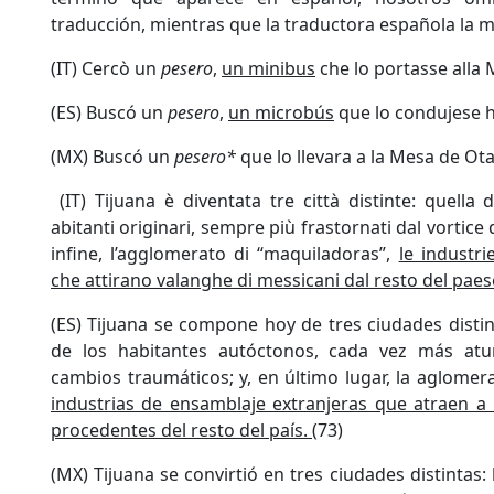
traducción, mientras que la traductora española la 
(IT) Cercò un
pesero
,
un minibus
che lo portasse alla 
(ES) Buscó un
pesero
,
un microbús
que lo condujese h
(MX) Buscó un
pesero*
que lo llevara a la Mesa de Ota
(IT) Tijuana è diventata tre città distinte: quella d
abitanti originari, sempre più frastornati dal vortice
infine, l’agglomerato di “maquiladoras”,
le industr
che attirano valanghe di messicani dal resto del paes
(ES) Tijuana se compone hoy de tres ciudades distinta
de los habitantes autóctonos, cada vez más atu
cambios traumáticos; y, en último lugar, la aglome
industrias de ensamblaje extranjeras que atraen a
procedentes del resto del país.
(73)
(MX) Tijuana se convirtió en tres ciudades distintas: 