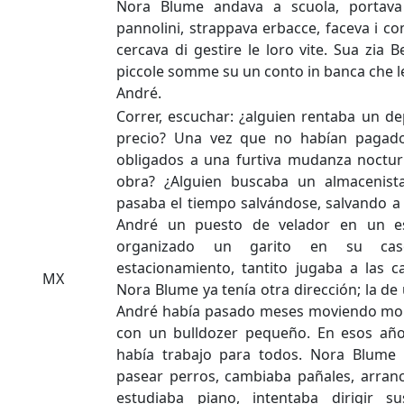
Nora Blume andava a scuola, portava
pannolini, strappava erbacce, faceva i com
cercava di gestire le loro vite. Sua zia Be
piccole somme su un conto in banca che le
André.
Correr, escuchar: ¿alguien rentaba un 
precio? Una vez que no habían pagado 
obligados a una furtiva mudanza nocturn
obra? ¿Alguien buscaba un almacenist
pasaba el tiempo salvándose, salvando a
André un puesto de velador en un es
organizado un garito en su caset
estacionamiento, tantito jugaba a las c
MX
Nora Blume ya tenía otra dirección; la d
André había pasado meses moviendo mon
con un bulldozer pequeño. En esos año
había trabajo para todos. Nora Blume 
pasear perros, cambiaba pañales, arranc
estudiaba piano, intentaba dirigir su