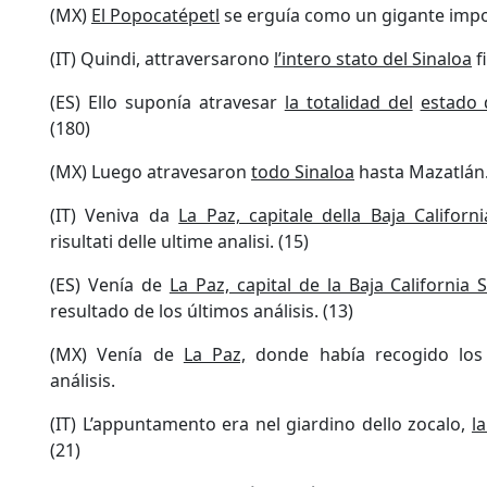
(MX)
El Popocatépetl
se erguía como un gigante imp
(IT) Quindi, attraversarono
l’intero stato del Sinaloa
f
(ES) Ello suponía atravesar
la totalidad del
estado 
(180)
(MX) Luego atravesaron
todo Sinaloa
hasta Mazatlán
(IT) Veniva da
La Paz, capitale della Baja Californi
risultati delle ultime analisi. (15)
(ES) Venía de
La Paz, capital de la Baja California S
resultado de los últimos análisis. (13)
(MX) Venía de
La Paz,
donde había recogido los 
análisis.
(IT) L’appuntamento era nel giardino dello zocalo,
l
(21)