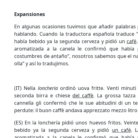
Expansiones
En algunas ocasiones tuvimos que añadir palabras 
hablando. Cuando la traductora española traduce 
había bebido ya la segunda cerveza y pidió un
café
aromatizada a la canela le confirmó que había
costumbres de antaño”, nosotros sabemos que el narr
olla” y así lo tradujimos.
(IT) Nella
loncheria
ordinò uova fritte. Venti minuti
seconda birra e chiese
del caffè
. La grossa tazza 
cannella gli confermò che le sue abitudini di un 
perdute: il buon caffè andava apprezzato mezzo litro a
(ES) En la lonchería pidió unos huevos fritos. Vein
bebido ya la segunda cerveza y pidió
un café
. 
aromatizada a la canela le confirmó que había