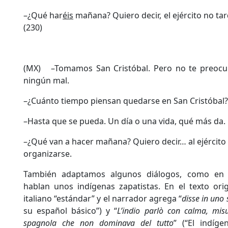
–¿Qué har
éis
mañana? Quiero decir, el ejército no t
(230)
(MX) –Tomamos San Cristóbal. Pero no te preocu
ningún mal.
–¿Cuánto tiempo piensan quedarse en San Cristóbal?
–Hasta que se pueda. Un día o una vida, qué más da.
–¿Qué van a hacer mañana? Quiero decir… al ejércit
organizarse.
También adaptamos algunos diálogos, como en e
hablan unos indígenas zapatistas. En el texto ori
italiano “estándar” y el narrador agrega “
disse in uno
su español básico”) y “
L’indio parlò con calma, mis
spagnola che non dominava del tutto
” (“El indíge