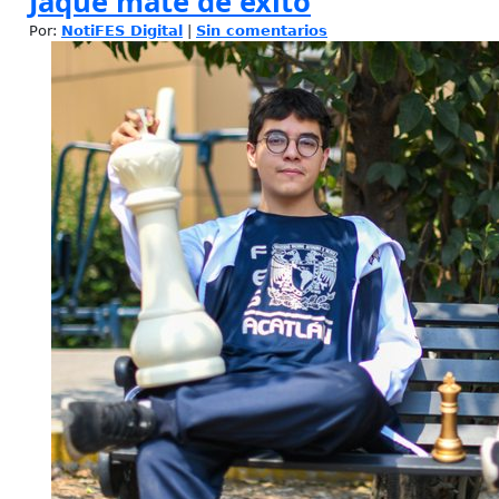
Jaque mate de éxito
Por:
NotiFES Digital
|
Sin comentarios