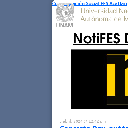
Comunicación Social FES Acatlán
NotiFES 
5 abril, 2024 @ 12:42 pm