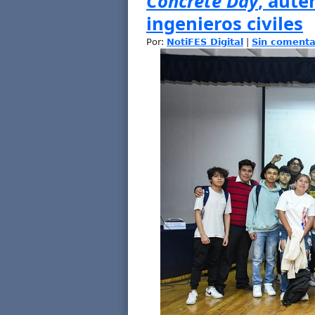
Concrete Day
, auté
ingenieros civiles
Por:
NotiFES Digital
|
Sin comenta