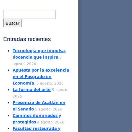
Entradas recientes
Tecnología que impulsa,
docencia que inspira
7
agosto, 2026
Apuesta por la excelencia
en el Posgrado en
Economía
5 agosto, 2026
La forma del arte
5 agosto,
2026
Presencia de Acatlán en
el Senado
5 agosto, 2026
Caminos iluminados y
protegidos
4 agosto, 2026
Facultad restaurada y