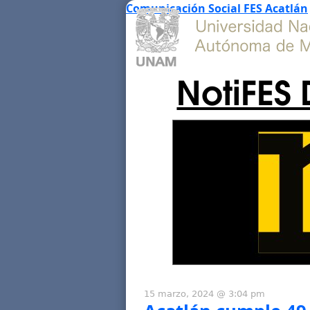
Comunicación Social FES Acatlán
NotiFES 
15 marzo, 2024 @ 3:04 pm