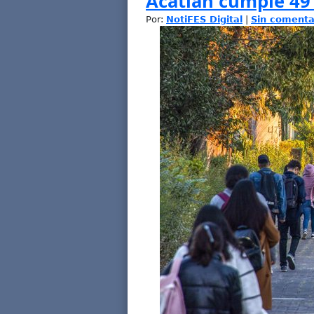
Acatlán cumple 49 
Por:
NotiFES Digital
|
Sin comenta