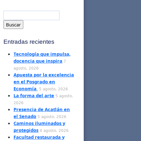
Entradas recientes
Tecnología que impulsa,
docencia que inspira
7
agosto, 2026
Apuesta por la excelencia
en el Posgrado en
Economía
5 agosto, 2026
La forma del arte
5 agosto,
2026
Presencia de Acatlán en
el Senado
5 agosto, 2026
Caminos iluminados y
protegidos
4 agosto, 2026
Facultad restaurada y