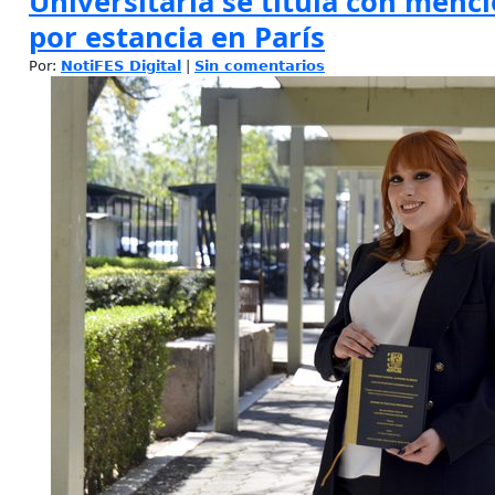
Universitaria se titula con menc
por estancia en París
Por:
NotiFES Digital
|
Sin comentarios