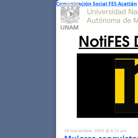
Comunicación Social FES Acatlán
NotiFES 
28 noviembre, 2023 @ 6:31 pm