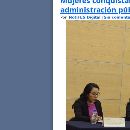
Mujeres conquistan
administración púb
Por:
NotiFES Digital
|
Sin comenta