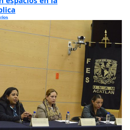
 espacios en la
lica
rios