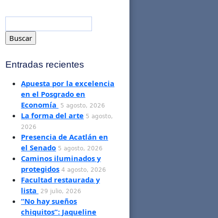
Entradas recientes
Apuesta por la excelencia
en el Posgrado en
Economía
5 agosto, 2026
La forma del arte
5 agosto,
2026
Presencia de Acatlán en
el Senado
5 agosto, 2026
Caminos iluminados y
protegidos
4 agosto, 2026
Facultad restaurada y
lista
29 julio, 2026
“No hay sueños
chiquitos”: Jaqueline