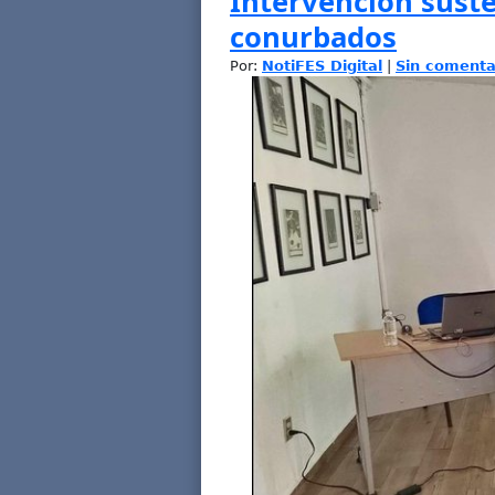
Intervención sust
conurbados
Por:
NotiFES Digital
|
Sin comenta