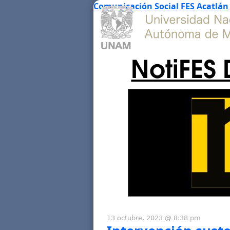
Comunicación Social FES Acatlán
NotiFES 
13 octubre, 2023 @ 8:38 pm