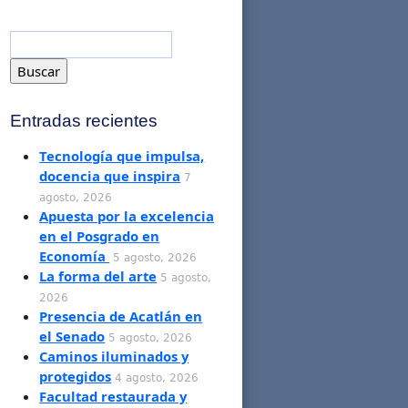
Entradas recientes
Tecnología que impulsa,
docencia que inspira
7
agosto, 2026
Apuesta por la excelencia
en el Posgrado en
Economía
5 agosto, 2026
La forma del arte
5 agosto,
2026
Presencia de Acatlán en
el Senado
5 agosto, 2026
Caminos iluminados y
protegidos
4 agosto, 2026
Facultad restaurada y