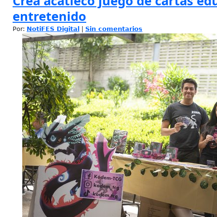
Crea acatleco juego de cartas ed
entretenido
Por:
NotiFES Digital
|
Sin comentarios