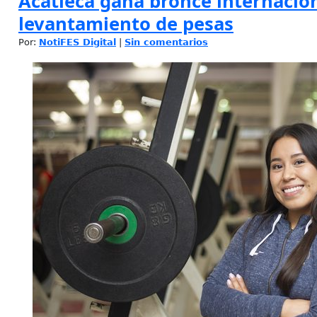
Acatleca gana bronce internacio
levantamiento de pesas
Por:
NotiFES Digital
|
Sin comentarios