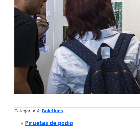
Categoría(s):
Boletines
«
Piruetas de podio