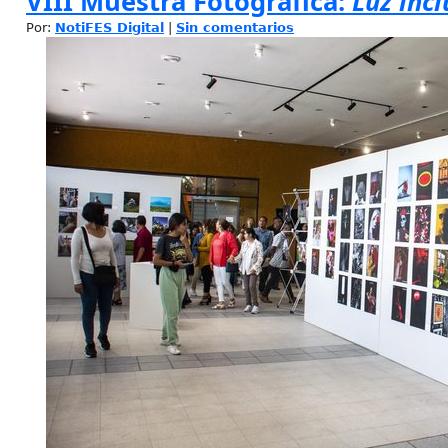
VIII Muestra Fotográfica:
Luz inc
Por:
NotiFES Digital
|
Sin comentarios