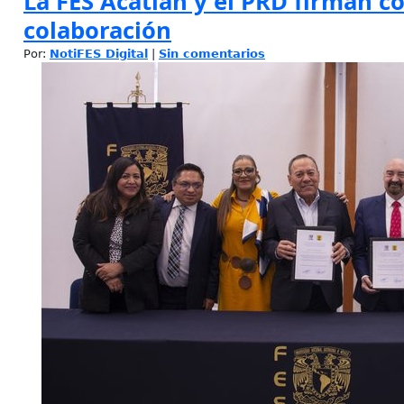
La FES Acatlán y el PRD firman c
colaboración
Por:
NotiFES Digital
|
Sin comentarios