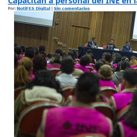
Capacitan a personal del INE en l
Por:
NotiFES Digital
|
Sin comentarios