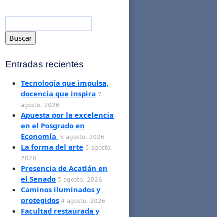
Entradas recientes
Tecnología que impulsa,
docencia que inspira
7
agosto, 2026
Apuesta por la excelencia
en el Posgrado en
Economía
5 agosto, 2026
La forma del arte
5 agosto,
2026
Presencia de Acatlán en
el Senado
5 agosto, 2026
Caminos iluminados y
protegidos
4 agosto, 2026
Facultad restaurada y