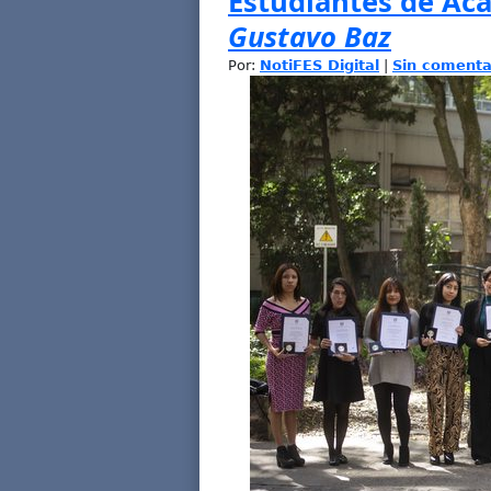
Estudiantes de Aca
Gustavo Baz
Por:
NotiFES Digital
|
Sin comenta