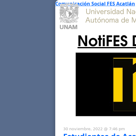
Comunicación Social FES Acatlán
NotiFES 
30 noviembre, 2022 @ 7:46 pm