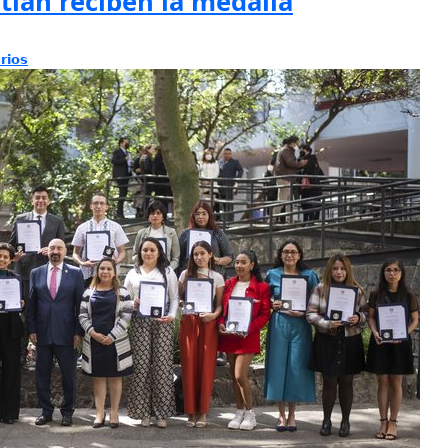
tlán reciben la medalla
rios