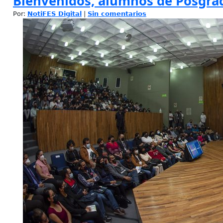
Bienvenidos, alumnos de Posgra
Por:
NotiFES Digital
|
Sin comentarios