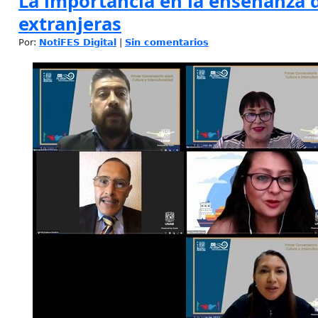
La importancia en la enseñanza 
extranjeras
Por:
NotiFES Digital
|
Sin comentarios