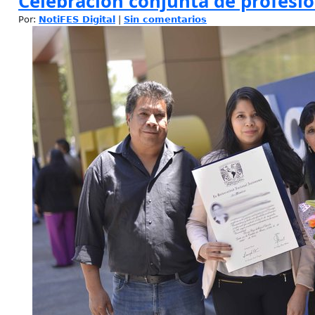
Celebración conjunta de profesio
Por:
NotiFES Digital
|
Sin comentarios