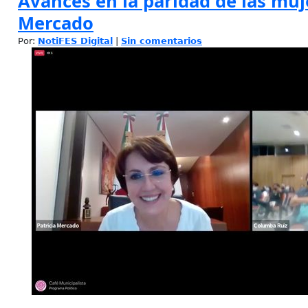
Avances en la paridad de las muje
Mercado
Por:
NotiFES Digital
|
Sin comentarios