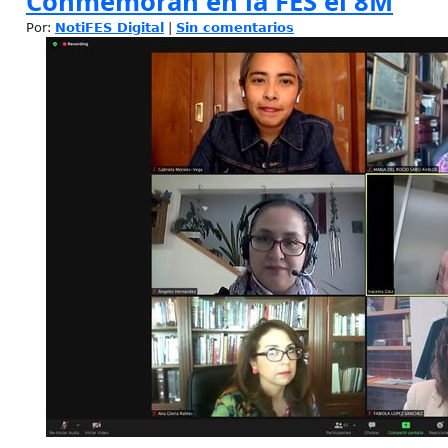
Conmemoran en la FES el 8M
Por:
NotiFES Digital
|
Sin comentarios