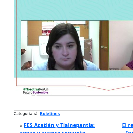
Categoría(s):
Boletines
«
FES Acatlán y Tlalnepantla:
El 
apoyo y avance conjunto
In