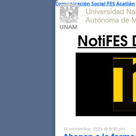
Comunicación Social FES Acatlán
NotiFES 
11 noviembre, 2021 @ 6:30 pm