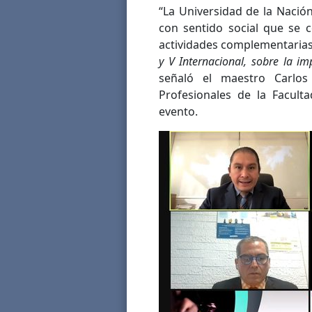
“La Universidad de la Nació
con sentido social que se 
actividades complementarias
y V Internacional, sobre la imp
señaló el maestro Carlos
Profesionales de la Facult
evento.