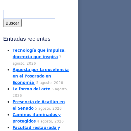
Entradas recientes
Tecnología que impulsa,
docencia que inspira
7
agosto, 2026
Apuesta por la excelencia
en el Posgrado en
Economía
5 agosto, 2026
La forma del arte
5 agosto,
2026
Presencia de Acatlán en
el Senado
5 agosto, 2026
Caminos iluminados y
protegidos
4 agosto, 2026
Facultad restaurada y