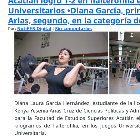
Acatlán logró 1-2 en halterofilia 
Universitarios •Diana García, pr
Arias, segundo, en la categoría 
Por:
NotiFES Digital
|
Sin comentarios
Diana Laura García Hernández, estudiante de la lic
Kenya Yesenia Arias Cruz de Ciencias Políticas y Adm
para la Facultad de Estudios Superiores Acatlán e
kilogramos de halterofilia, en los Juegos Univers
Universitaria.