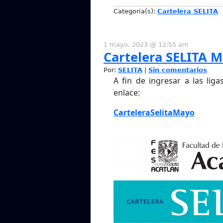
Categoría(s):
Cartelera SELITA
1 mayo, 2023 @ 12:55 am
Cartelera SELITA 
Por:
SELITA
|
Sin comentarios
A fin de ingresar a las liga
enlace:
CarteleraSelitaMayo