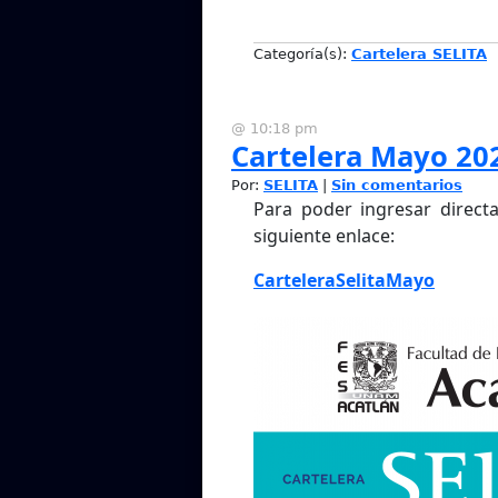
Categoría(s):
Cartelera SELITA
@ 10:18 pm
Cartelera Mayo 20
Por:
SELITA
|
Sin comentarios
Para poder ingresar directa
siguiente enlace:
CarteleraSelitaMayo