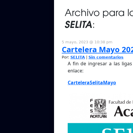
Archivo para 
SELITA
:
5 mayo, 2023 @ 10:38 pm
Cartelera Mayo 20
Por:
SELITA
|
Sin comentarios
A fin de ingresar a las ligas
enlace:
CarteleraSelitaMayo