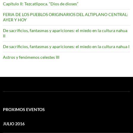
Capítulo II: Tezcatlipoca. “Dios de dioses”
FERIA DE LOS PUEBLOS ORIGINARIOS DEL ALTIPLANO CENTRAL:
AYER Y HOY
De sacrificios, fantasmas y apariciones: el miedo en la cultura nahua
II
De sacrificios, fantasmas y apariciones: el miedo en la cultura nahua I
Astros y fenómenos celestes III
PROXIMOS EVENTOS
JULIO 2016