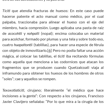
Ticitl
que atendía fracturas de huesos: En este caso puede
hacerse patente el acto manual como médico, por el cual
palpaba, traccionaba para alinear el hueso con el eje del
miembro, hacía compresión. Luego aplicaba una pasta de raíz
de
acocohtli
y
nohpalli
(nopal); encima colocaba un material
para acolchar, formado por plumas y una tela y sobre todo eso,
cuatro
huapaltontli
(tablillas), para hacer una especie de férula
con objeto de inmovilizarlo.[
6
] Pero no podía faltar una acción
mágica, al colocar las tablillas, el
ticitl
iba recitando fórmulas
como aquella que menciona a las codornices que atacan los
fragmentos que se producen cuando Quetzalcoatl viaja al
inframundo para obtener los huesos de los hombres de otros
“soles”; cae y aquellos se rompen.
Texoxotlaticitl
, cirujano; literalmente “el médico que hace
incisiones a la gente”: Con respecto a los cirujanos, Francisco
Javier Clavijero señalaba: “Por lo que mira a la cirugía de los