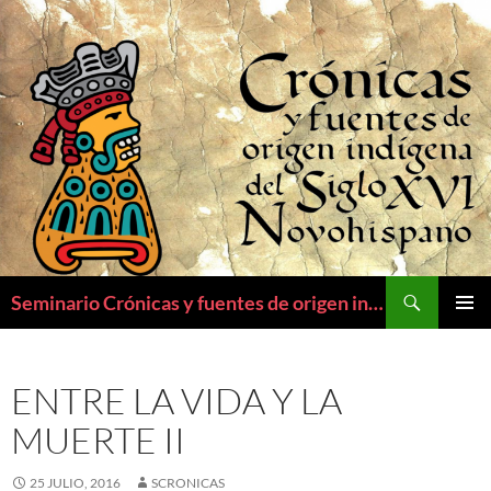
Saltar
al
contenido
Buscar
Seminario Crónicas y fuentes de origen indígena del siglo XVI novohispano
MENÚ
PRINCI
ENTRE LA VIDA Y LA
MUERTE II
25 JULIO, 2016
SCRONICAS