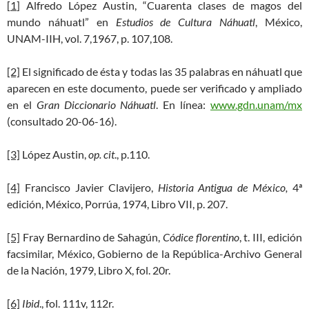
[
1
] Alfredo López Austin, “Cuarenta clases de magos del
mundo náhuatl” en
Estudios de Cultura Náhuatl
, México,
UNAM-IIH, vol. 7,1967, p. 107,108.
[2]
El significado de ésta y todas las 35 palabras en náhuatl que
aparecen en este documento, puede ser verificado y ampliado
en el
Gran Diccionario Náhuatl
. En línea:
www.gdn.unam/mx
(consultado 20-06-16).
[3]
López Austin,
op. cit
., p.110.
[4]
Francisco Javier Clavijero,
Historia Antigua de México,
4ª
edición, México, Porrúa, 1974, Libro VII, p. 207.
[5]
Fray Bernardino de Sahagún,
Códice florentino
, t. III, edición
facsimilar, México, Gobierno de la República-Archivo General
de la Nación, 1979, Libro X, fol. 20r.
[6]
Ibid
., fol. 111v, 112r.