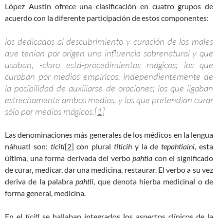
López Austin ofrece una clasificación en cuatro grupos de
acuerdo con la diferente participación de estos componentes:
los dedicados al descubrimiento y curación de los males
que tenían por origen una influencia sobrenatural y que
usaban, -claro está-procedimientos mágicos; los que
curaban por medios empíricos, independientemente de
la posibilidad de auxiliarse de oraciones; los que ligaban
estrechamente ambos medios, y los que pretendían curar
sólo por medios mágicos.[
1
]
Las denominaciones más generales de los médicos en la lengua
náhuatl son:
ticitl
[
2
] con plural
titicih
y la de
tepahtiaini
, esta
última, una forma derivada del verbo
pahtia
con el significado
de curar, medicar, dar una medicina, restaurar. El verbo a su vez
deriva de la palabra
pahtli
, que denota hierba medicinal o de
forma general, medicina.
En el
ticitl
se hallaban integrados los aspectos clínicos de la