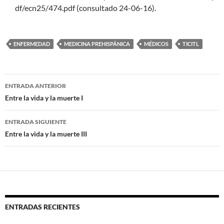
df/ecn25/474.pdf (consultado 24-06-16).
ENFERMEDAD
MEDICINA PREHISPÁNICA
MÉDICOS
TICITL
Navegación
ENTRADA ANTERIOR
de
Entre la vida y la muerte I
entradas
ENTRADA SIGUIENTE
Entre la vida y la muerte III
ENTRADAS RECIENTES