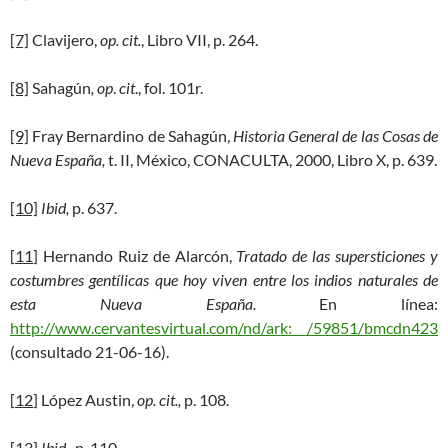
[7]
Clavijero,
op. cit.
, Libro VII, p. 264.
[8]
Sahagún
, op
.
cit
., fol. 101r.
[9]
Fray Bernardino de Sahagún,
Historia General de las Cosas de
Nueva España,
t. II, México, CONACULTA, 2000, Libro X, p. 639.
[10]
Ibid,
p. 637.
[
11
] Hernando Ruiz de Alarcón,
Tratado de las supersticiones y
costumbres gentílicas que hoy viven entre los indios naturales de
esta Nueva España.
En línea:
http://www.cervantesvirtual.com/nd/ark: /59851/bmcdn423
(consultado 21-06-16).
[
12
] López Austin,
op. cit.,
p. 108.
[13]
Ibid.
, p. 110.