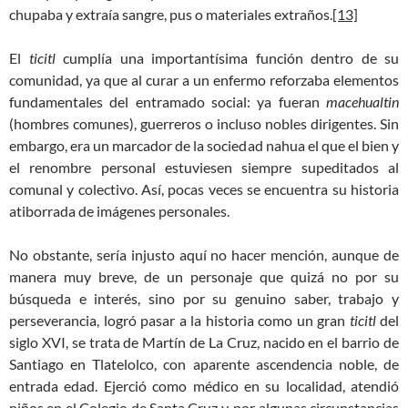
chupaba y extraía sangre, pus o materiales extraños.
[13]
El
ticitl
cumplía una importantísima función dentro de su
comunidad, ya que al curar a un enfermo reforzaba elementos
fundamentales del entramado social: ya fueran
macehualtin
(hombres comunes), guerreros o incluso nobles dirigentes. Sin
embargo, era un marcador de la sociedad nahua el que el bien y
el renombre personal estuviesen siempre supeditados al
comunal y colectivo. Así, pocas veces se encuentra su historia
atiborrada de imágenes personales.
No obstante, sería injusto aquí no hacer mención, aunque de
manera muy breve, de un personaje que quizá no por su
búsqueda e interés, sino por su genuino saber, trabajo y
perseverancia, logró pasar a la historia como un gran
ticitl
del
siglo XVI, se trata de Martín de La Cruz, nacido en el barrio de
Santiago en Tlatelolco, con aparente ascendencia noble, de
entrada edad. Ejerció como médico en su localidad, atendió
niños en el Colegio de Santa Cruz y, por algunas circunstancias