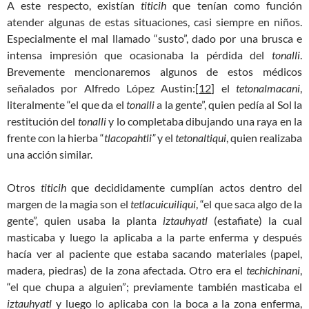
A este respecto, existían
titicih
que tenían como función
atender algunas de estas situaciones, casi siempre en niños.
Especialmente el mal llamado “susto”, dado por una brusca e
intensa impresión que ocasionaba la pérdida del
tonalli
.
Brevemente mencionaremos algunos de estos médicos
señalados por Alfredo López Austin:[
12
] el
tetonalmacani
,
literalmente “el que da el
tonalli
a la gente”, quien pedía al Sol la
restitución del
tonalli
y lo completaba dibujando una raya en la
frente con la hierba “
tlacopahtli”
y el
tetonaltiqui
, quien realizaba
una acción similar.
Otros
titicih
que decididamente cumplían actos dentro del
margen de la magia son el
tetlacuicuiliqui
, “el que saca algo de la
gente”, quien usaba la planta
iztauhyatl
(estafiate) la cual
masticaba y luego la aplicaba a la parte enferma y después
hacía ver al paciente que estaba sacando materiales (papel,
madera, piedras) de la zona afectada. Otro era el
techichinani
,
“el que chupa a alguien”; previamente también masticaba el
iztauhyatl
y luego lo aplicaba con la boca a la zona enferma,