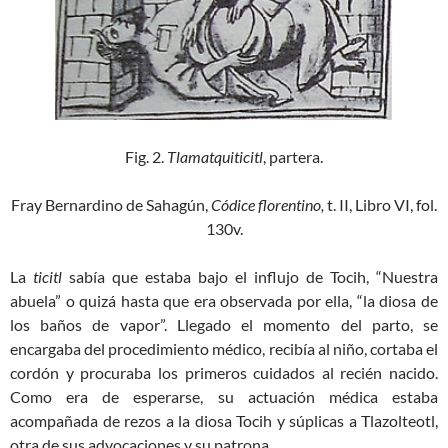
Fig. 2.
Tlamatquiticitl
, partera.
Fray Bernardino de Sahagún,
Códice florentino,
t. II, Libro VI, fol.
130v.
La
ticitl
sabía que estaba bajo el influjo de Tocih, “Nuestra
abuela” o quizá hasta que era observada por ella, “la diosa de
los baños de vapor”. Llegado el momento del parto, se
encargaba del procedimiento médico, recibía al niño, cortaba el
cordón y procuraba los primeros cuidados al recién nacido.
Como era de esperarse, su actuación médica estaba
acompañada de rezos a la diosa Tocih y súplicas a Tlazolteotl,
otra de sus advocaciones y su patrona.