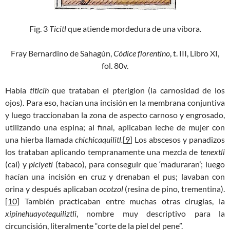
Fig. 3
Ticitl
que atiende mordedura de una víbora.
Fray Bernardino de Sahagún,
Códice florentino
, t. III, Libro XI,
fol. 80v.
Había
titicih
que trataban el pterigion (la carnosidad de los
ojos). Para eso, hacían una incisión en la membrana conjuntiva
y luego traccionaban la zona de aspecto carnoso y engrosado,
utilizando una espina; al final, aplicaban leche de mujer con
una hierba llamada
chichicaquilitl.
[
9
] Los abscesos y panadizos
los trataban aplicando tempranamente una mezcla de
tenextli
(cal) y
piciyetl
(tabaco), para conseguir que ‘maduraran’; luego
hacían una incisión en cruz y drenaban el pus; lavaban con
orina y después aplicaban
ocotzol
(resina de pino, trementina).
[10]
También practicaban entre muchas otras cirugías, la
xipinehuayotequiliztli
, nombre muy descriptivo para la
circuncisión, literalmente “corte de la piel del pene”.