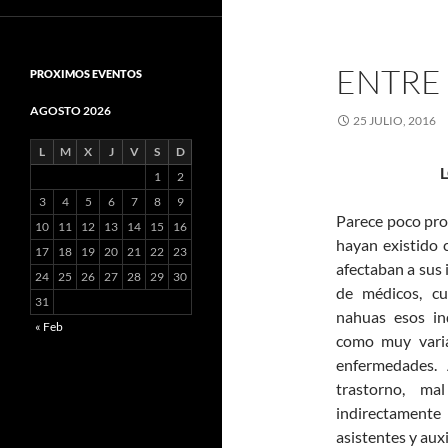
ENTRE 
PROXIMOS EVENTOS
AGOSTO 2026
25 JULIO, 2016
L
M
X
J
V
S
D
1
2
3
4
5
6
7
8
9
Parece poco pro
10
11
12
13
14
15
16
hayan existido 
17
18
19
20
21
22
23
afectaban a sus 
24
25
26
27
28
29
30
de médicos, cu
31
nahuas esos in
« Feb
como muy varia
enfermedades. 
trastorno, m
indirectamente
asistentes y auxi