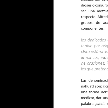
dioses o conjur
ser una mezcla
respecto Alfred
grupos de acu
componentes:
los dedicados
tenían por ori
claro está-pro
empíricos, ind
de oraciones;
los que preten
Las denominaci
náhuatl son:
tici
una forma der
medicar, dar una
palabra
pahtli
,