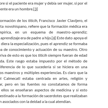
e si el paciente era mujer y debía ser mujer, si por el
ciente era un hombre.[
3
]
formación de los
titicih
, Francisco Javier Clavijero, el
ita novohispano, refiere que la formación médica era
pírica, en un esquema de maestro-aprendiz;
aprendizaje era de padre a hijo.[
4
] Este dato apoya el
diera la especialización, pues el aprendiz se formaba
ea de conocimiento y actuación de su maestro. Otro
riva de esto es que los
titicih
siempre fueran de edad
da. Este rasgo estaba impuesto por el método de
diferencia de lo que sucedería si se hiciera en una
os maestros y múltiples experiencias. Es claro que la
l Calmecatl estaba centrada en artes, religión y
itar, pero en las fuentes no constatamos de forma
 ellos se enseñaran aspectos de medicina y si esto
 destinado a la formación de sacerdotes que realizaban
n asociados con la deidad a la cual atendían.