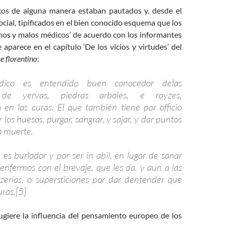
cos de alguna manera estaban pautados y, desde el
ocial, tipificados en el bien conocido esquema que los
enos y malos médicos’ de acuerdo con los informantes
aparece en el capítulo ‘De los vicios y virtudes’ del
e florentino
:
ico es entendido buen conocedor delas
 de yervas, piedras arboles, e rayzes,
en las curas. El que también tiene por officio
 los huesos, purgar, sangrar, y sajar, y dar puntos
la muerte.
 es burlador y por ser in abil, en lugar de sanar
enfermos con el brevaje, que les da. y aun a las
zerias, o supersticiones por dar dentender que
ras.[5]
giere la influencia del pensamiento europeo de los