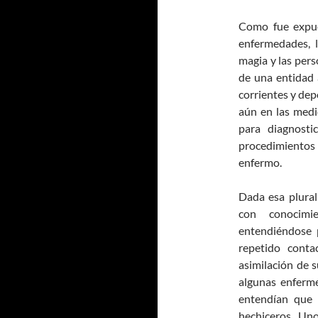
Como fue expue
enfermedades, 
magia y las pers
de una entidad 
corrientes y dep
aún en las medi
para diagnosti
procedimientos a
enfermo.
Dada esa plura
con conocimie
entendiéndose 
repetido conta
asimilación de 
algunas enferm
entendían que 
hechiceros. Uno