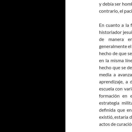
y debía ser hombr
contrario, el pa
En cuanto a la 
historiador jesu
de manera em
generalmente el 
hecho de que se 
en la misma lín
hecho que se de
media a avanza
aprendizaje, a 
escuela con vari
formación en e
estrategia mil
definida que en
existió, estaría
actos de curació