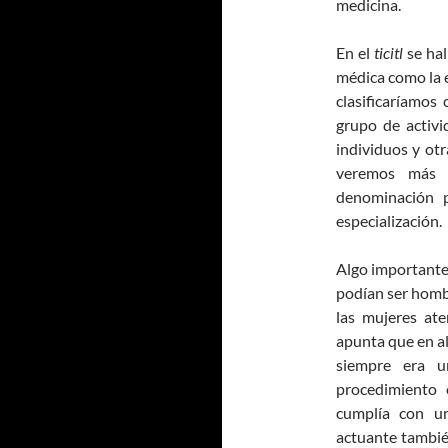
medicina.
En el
ticitl
se hal
médica como la 
clasificaríamos
grupo de activi
individuos y ot
veremos más 
denominación p
especialización.
Algo importante
podían ser homb
las mujeres at
apunta que en al
siempre era u
procedimiento e
cumplía con un
actuante tambié