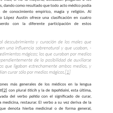
os, dando como resultado que todo acto médico podía
 de conocimiento empírico, magia y religión. Al
o López Austin ofrece una clasificación en cuatro
erdo con la diferente participación de estos
 al descubrimiento y curación de los males que
gen una influencia sobrenatural y que usaban, -
cedimientos mágicos; los que curaban por medios
ependientemente de la posibilidad de auxiliarse
 los que ligaban estrechamente ambos medios, y
dían curar sólo por medios mágicos.[
1
]
ones más generales de los médicos en la lengua
tl
[
2
] con plural
titicih
y la de
tepahtiaini
, esta última,
ivada del verbo
pahtia
con el significado de curar,
 medicina, restaurar. El verbo a su vez deriva de la
 que denota hierba medicinal o de forma general,