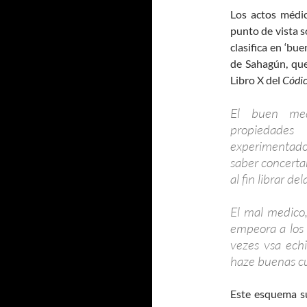
Los actos médi
punto de vista s
clasifica en ‘bu
de Sahagún, que 
Libro X del
Códic
El buen med
propiedades
experimentado 
saber concertar
al fin librar de
El mal medico,
empeora a los 
vezes vsa echi
haze buenas cu
Este esquema su