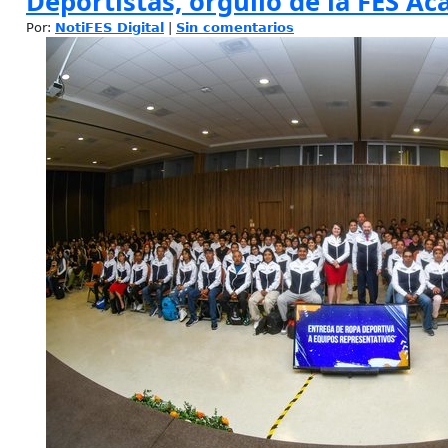
Deportistas, orgullo de la FES Ac
Por:
NotiFES Digital
|
Sin comentarios