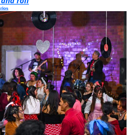
 and roll
rios