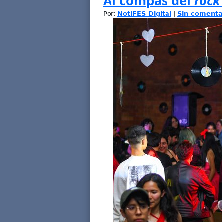
Al compás del
rock
Por:
NotiFES Digital
|
Sin comenta