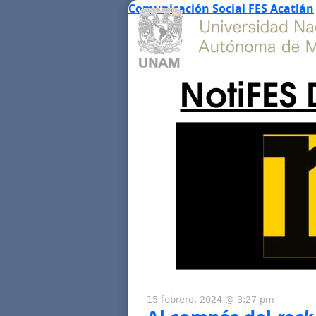
Comunicación Social FES Acatlán
NotiFES 
15 febrero, 2024 @ 3:27 pm