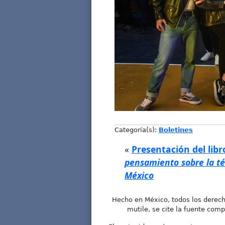
Categoría(s):
Boletines
«
Presentación del lib
pensamiento sobre la t
México
Hecho en México, todos los derech
mutile, se cite la fuente comp