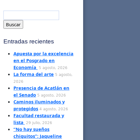
Entradas recientes
Apuesta por la excelencia
en el Posgrado en
Economía
5 agosto, 2026
La forma del arte
5 agosto,
2026
Presencia de Acatlán en
el Senado
5 agosto, 2026
Caminos iluminados y
protegidos
4 agosto, 2026
Facultad restaurada y
lista
29 julio, 2026
“No hay sueños
chiquitos”: Jaqueline