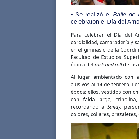
• Se realizó el
Baile de 
celebraron el Día del Amo
Para celebrar el Día del 
cordialidad, camaradería y s
en el gimnasio de la Coordin
Facultad de Estudios Superi
época del
rock and roll
de las 
Al lugar, ambientado con 
alusivos al 14 de febrero, ll
época; ellos, vestidos con cha
con falda larga, crinolin
recordando a
Sandy,
person
colores, collares, brazaletes