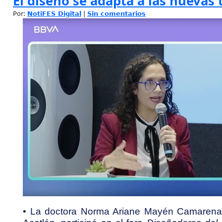
El diseño se adapta a las nuevas 
Por:
NotiFES Digital
|
Sin comentarios
• La doctora Norma Ariane Mayén Camarena,