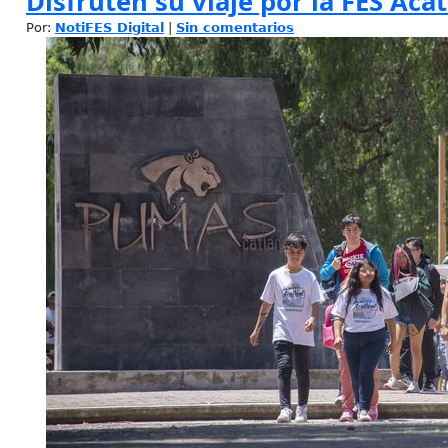
Disfruten su viaje por la FES Aca
Por:
NotiFES Digital
|
Sin comentarios