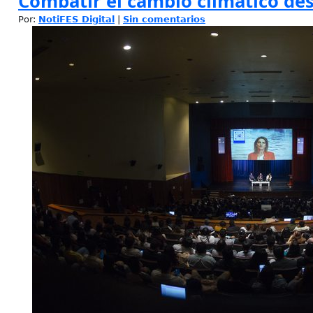
Combatir el cambio climático des
Por:
NotiFES Digital
|
Sin comentarios