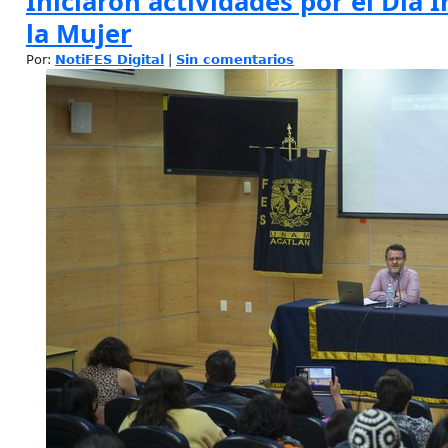
Iniciaron actividades por el Día 
la Mujer
Por:
NotiFES Digital
|
Sin comentarios