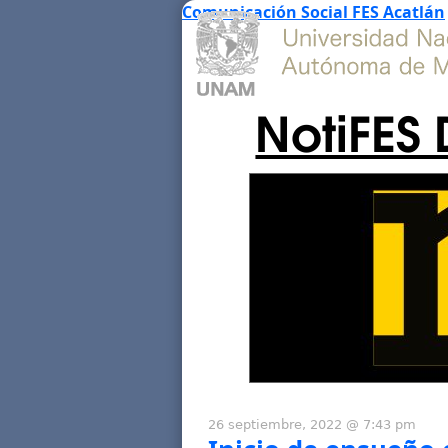
Comunicación Social FES Acatlán
NotiFES 
26 septiembre, 2022 @ 7:43 pm