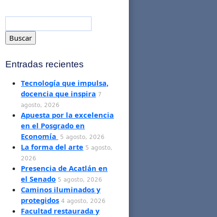
Entradas recientes
Tecnología que impulsa,
docencia que inspira
7
agosto, 2026
Apuesta por la excelencia
en el Posgrado en
Economía
5 agosto, 2026
La forma del arte
5 agosto,
2026
Presencia de Acatlán en
el Senado
5 agosto, 2026
Caminos iluminados y
protegidos
4 agosto, 2026
Facultad restaurada y