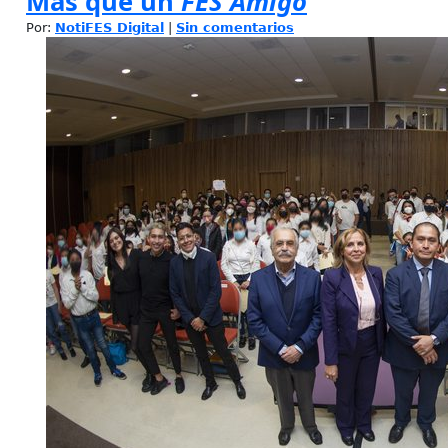
Más que un
FES Amigo
Por:
NotiFES Digital
|
Sin comentarios