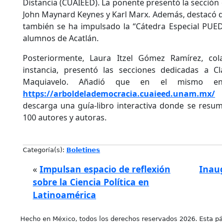
Distancia (CUAIEED). La ponente presentó la sección
John Maynard Keynes y Karl Marx. Además, destacó qu
también se ha impulsado la “Cátedra Especial PUEDJ
alumnos de Acatlán.
Posteriormente, Laura Itzel Gómez Ramírez, co
instancia, presentó las secciones dedicadas a 
Maquiavelo. Añadió que en el mismo en
https://arboldelademocracia.cuaieed.unam.mx/
e
descarga una guía-libro interactiva donde se resu
100 autores y autoras.
Categoría(s):
Boletines
«
Impulsan espacio de reflexión
Inau
sobre la Ciencia Política en
Latinoamérica
Hecho en México, todos los derechos reservados 2026. Esta pá