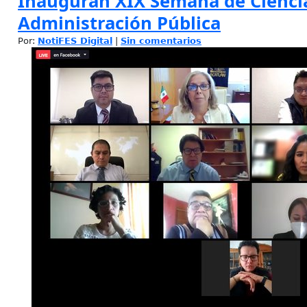
Inauguran XIX Semana de Ciencia
Administración Pública
Por:
NotiFES Digital
|
Sin comentarios