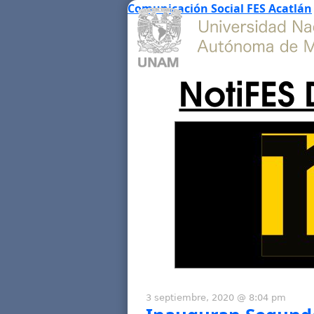
Comunicación Social FES Acatlán
NotiFES 
3 septiembre, 2020 @ 8:04 pm