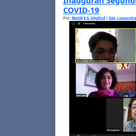
Inauguran Segundo
COVID-19
Por:
NotiFES Digital
|
Sin comenta