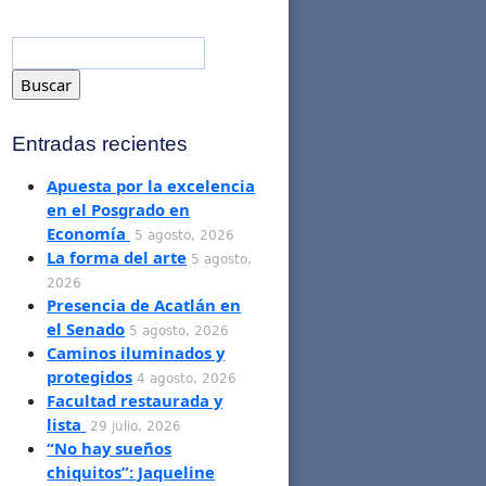
Entradas recientes
Apuesta por la excelencia
en el Posgrado en
Economía
5 agosto, 2026
La forma del arte
5 agosto,
2026
Presencia de Acatlán en
el Senado
5 agosto, 2026
Caminos iluminados y
protegidos
4 agosto, 2026
Facultad restaurada y
lista
29 julio, 2026
“No hay sueños
chiquitos”: Jaqueline