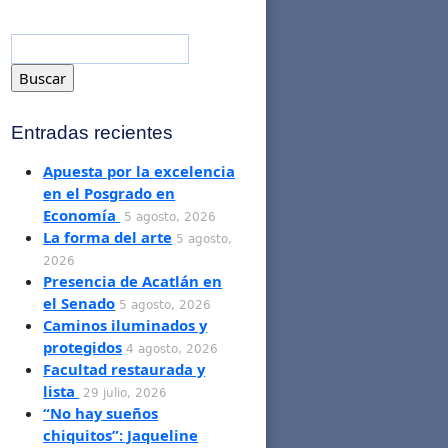
Entradas recientes
Apuesta por la excelencia
en el Posgrado en
Economía
5 agosto, 2026
La forma del arte
5 agosto,
2026
Presencia de Acatlán en
el Senado
5 agosto, 2026
Caminos iluminados y
protegidos
4 agosto, 2026
Facultad restaurada y
lista
29 julio, 2026
“No hay sueños
chiquitos”: Jaqueline