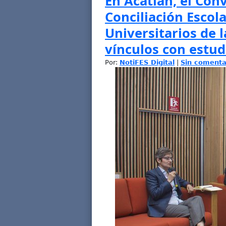
En Acatlán, el Con
Conciliación Escol
Universitarios de 
vínculos con estud
Por:
NotiFES Digital
|
Sin comenta