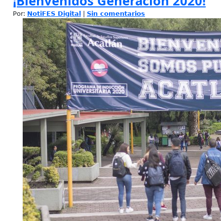
¡Bienvenidos Generación 2020!
Por:
NotiFES Digital
|
Sin comentarios