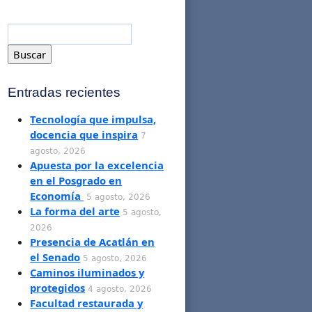
Entradas recientes
Tecnología que impulsa,
docencia que inspira
7
agosto, 2026
Apuesta por la excelencia
en el Posgrado en
Economía
5 agosto, 2026
La forma del arte
5 agosto,
2026
Presencia de Acatlán en
el Senado
5 agosto, 2026
Caminos iluminados y
protegidos
4 agosto, 2026
Facultad restaurada y