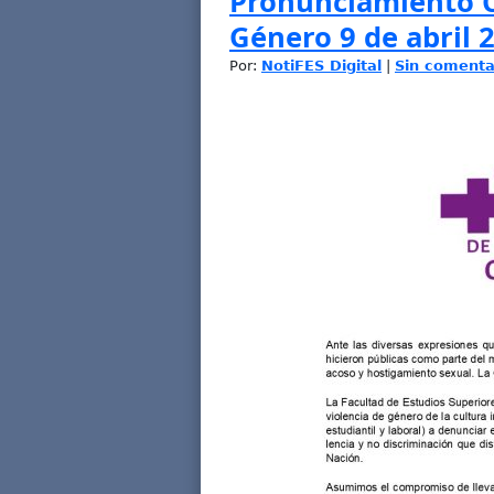
Pronunciamiento C
Género 9 de abril 
Por:
NotiFES Digital
|
Sin comenta