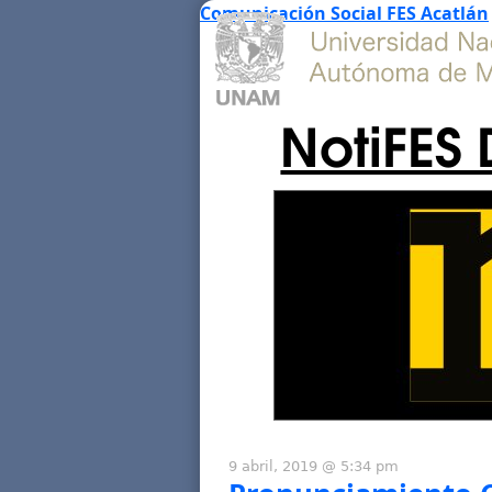
Comunicación Social FES Acatlán
NotiFES 
9 abril, 2019 @ 5:34 pm