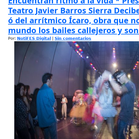
Encuentran ritmo a la vida * Pre
Teatro Javier Barros Sierra Decib
ó del arrítmico Ícaro, obra que 
mundo los bailes callejeros y so
Por:
NotiFES Digital
|
Sin comentarios