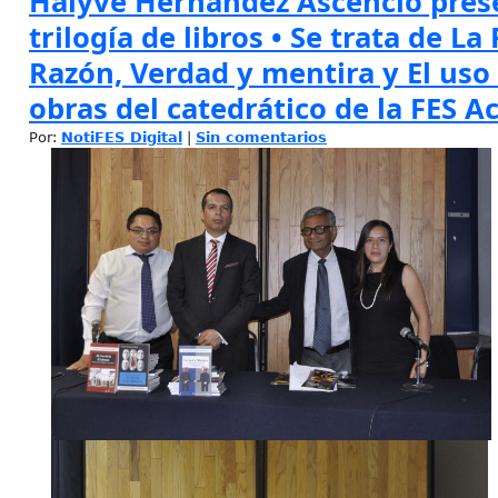
Halyve Hernández Ascencio pres
trilogía de libros • Se trata de La
Razón, Verdad y mentira y El uso 
obras del catedrático de la FES A
Por:
NotiFES Digital
|
Sin comentarios