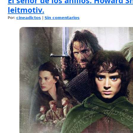
El señor de los anillos. Howard Sh
leitmotiv.
Por:
cineadictos
|
Sin comentarios