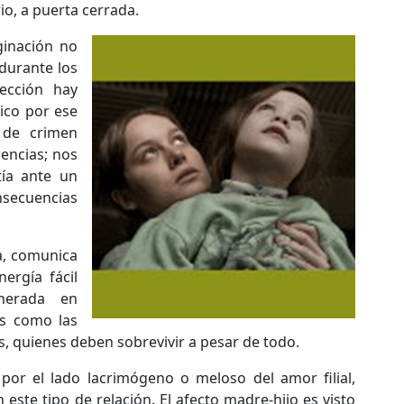
io, a puerta cerrada.
inación no
durante los
ección hay
ico por ese
 de crimen
encias; nos
tía ante un
nsecuencias
ca, comunica
nergía fácil
nerada en
es como las
, quienes deben sobrevivir a pesar de todo.
por el lado lacrimógeno o meloso del amor filial,
este tipo de relación. El afecto madre-hijo es visto