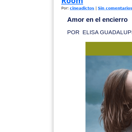
Room
Por:
cineadictos
|
Sin comentario
Amor en el encierro
POR ELISA GUADALUP