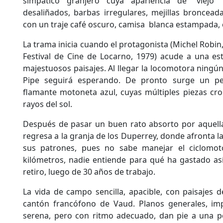
simpático granjero cuya apariencia de “viejo”
desaliñados, barbas irregulares, mejillas bronceada
con un traje café oscuro, camisa blanca estampada,
La trama inicia cuando el protagonista (Michel Robin,
Festival de Cine de Locarno, 1979) acude a una es
majestuosos paisajes. Al llegar la locomotora ningú
Pipe seguirá esperando. De pronto surge un 
flamante motoneta azul, cuyas múltiples piezas cr
rayos del sol.
Después de pasar un buen rato absorto por aquella
regresa a la granja de los Duperrey, donde afronta 
sus patrones, pues no sabe manejar el ciclomot
kilómetros, nadie entiende para qué ha gastado as
retiro, luego de 30 años de trabajo.
La vida de campo sencilla, apacible, con paisajes d
cantón francófono de Vaud. Planos generales, i
serena, pero con ritmo adecuado, dan pie a una po