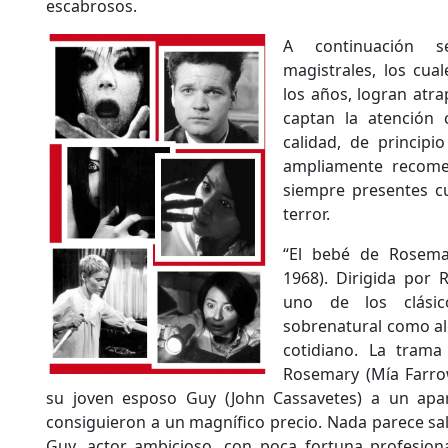
escabrosos.
A continuación s
magistrales, los cua
los años, logran atra
captan la atención
calidad, de principi
ampliamente recome
siempre presentes c
terror.
“El bebé de Rosema
1968). Dirigida por 
uno de los clásic
sobrenatural como a
cotidiano. La trama
Rosemary (Mía Farro
su joven esposo Guy (John Cassavetes) a un apa
consiguieron a un magnífico precio. Nada parece sal
Guy, actor ambicioso, con poca fortuna profesiona