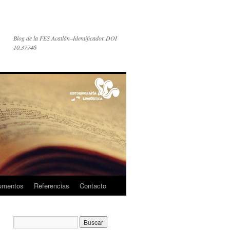
Blog de la FES Acatlán–Identificador DOI
10.37746
umentos
Referencias
Contacto