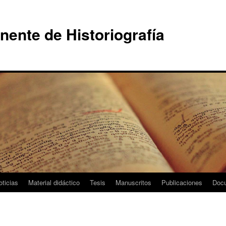
ente de Historiografía
oticias
Material didáctico
Tesis
Manuscritos
Publicaciones
Doc